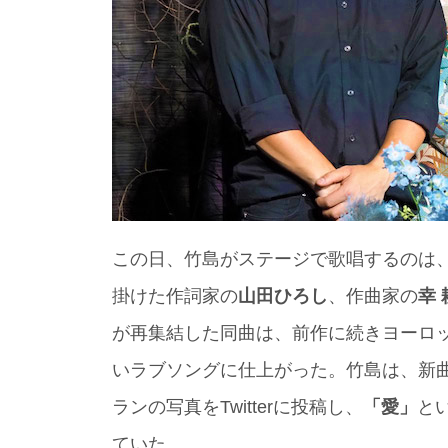
この日、竹島がステージで歌唱するのは
掛けた作詞家の
山田ひろし
、作曲家の
幸 
が再集結した同曲は、前作に続きヨーロ
いラブソングに仕上がった。竹島は、新
ランの写真をTwitterに投稿し、
「愛」
と
ていた。