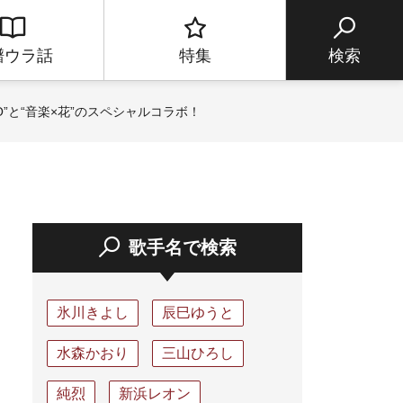
譜ウラ話
特集
検索
”と“音楽×花”のスペシャルコラボ！
歌手名で検索
氷川きよし
辰巳ゆうと
水森かおり
三山ひろし
純烈
新浜レオン