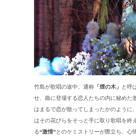
竹島が歌唱の途中、通称
「煙の木」
と呼
せ、曲に登場する恋人たちの内に秘めた
はまるで恋が散ってしまったかのように
はその花びらをそっと手に取り歌唱を終
る
“激情”
とのケミストリーが際立ち、心