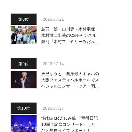
曲を一挙配信解禁
2026.07.21
鳥羽一郎・山川豊・木村竜蔵・
木村徹二出演のCSチャンネル
銀河『木村ファミリーみだれ旅
～予定調和はキライです～
２』 7月25日（土）放送回の
収録の模様を密着レポート！
2026.07.14
辰巳ゆうと、自身最大キャパの
大阪フェスティバルホールでス
ペシャルコンサートツアー開
催！ チケットは完売＆円広志
が応援に、11月17日に同ホー
ルで追加公演が決定
2026.07.27
“皆様のお楽しみ係”「竜徹日記
10周年記念コンサート」うた
びと独自ライブレポート！ 即