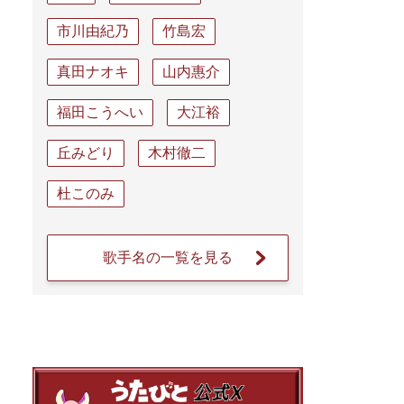
市川由紀乃
竹島宏
真田ナオキ
山内惠介
福田こうへい
大江裕
丘みどり
木村徹二
杜このみ
歌手名の一覧を見る