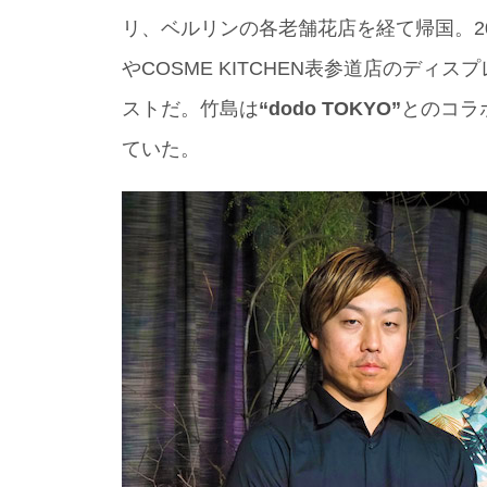
リ、ベルリンの各老舗花店を経て帰国。20
やCOSME KITCHEN表参道店のデ
ストだ。竹島は
“dodo TOKYO”
とのコラ
ていた。