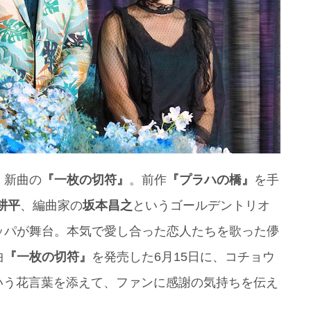
、新曲の
『一枚の切符』
。前作
『プラハの橋』
を手
耕平
、編曲家の
坂本昌之
というゴールデントリオ
ッパが舞台。本気で愛し合った恋人たちを歌った儚
曲
『一枚の切符』
を発売した6月15日に、コチョウ
いう花言葉を添えて、ファンに感謝の気持ちを伝え