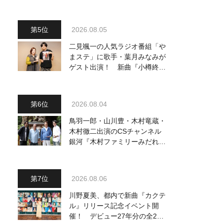
2026.08.05
二見颯一の人気ラジオ番組「や
まステ」に歌手・葉月みなみが
ゲスト出演！ 新曲『小樽終着
駅』をPR
2026.08.04
鳥羽一郎・山川豊・木村竜蔵・
木村徹二出演のCSチャンネル
銀河『木村ファミリーみだれ旅
～予定調和はキライです～
2』 8月8日（土）放送回の収
録の模様を密着レポート！
2026.08.06
川野夏美、都内で新曲『カクテ
ル』リリース記念イベント開
催！ デビュー27年分の全280