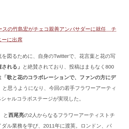
ースの竹島宏がチェコ親善アンバサダーに就任 チ
ニーに出席
図るために、自身のTwitterで、花言葉と花の写
癒される」
と絶賛されており、投稿はまもなく800
は
「歌と花のコラボレーションで、ファンの方にデ
」
と思うようになり、今回の若手フラワーアーティ
ペシャルコラボステージが実現した。
）
と
西尾亮
の2人からなるフラワーアーティストチ
ダル業務を学び、2011年に渡英。ロンドン、パ