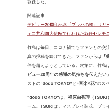
就任した。
関連記事：
デビュー20周年記念『プラハの橋』リリ
ェコ共和国大使館で行われた就任セレモ
竹島は毎日、コロナ禍でもファンとの交流を
真の投稿を続けてきた。ファンからは
「
件を超えようとしている。次第に、竹島
ビュー20周年の感謝の気持ちを伝えたい
ストの
“dodo TOKYO”
と
“音楽×花”
のス
“dodo TOKYO”
は、
福原由香理（TSUKI
ーム。
TSUKI
はディスプレイ装花、ブライ