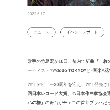
2022.6.17
ニュース
イベントレポート
歌手の
竹島宏
が16日、都内で新曲
『一枚
ーティストの
“dodo TOKYO”
と
“音楽×花
昨年デビュー20周年を迎え、昨年発売さ
回日本レコード大賞」
の
日本作曲家協会
ハの橋』
の舞台がチェコの首都プラハだ