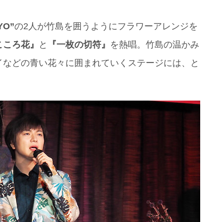
YO”
の2人が竹島を囲うようにフラワーアレンジを
こころ花』
と
『一枚の切符』
を熱唱。竹島の温かみ
イなどの青い花々に囲まれていくステージには、と