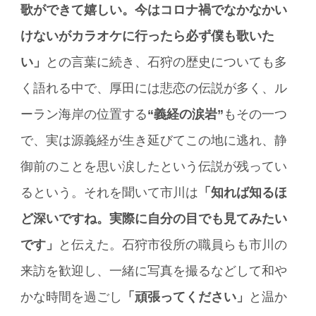
歌ができて嬉しい。今はコロナ禍でなかなかい
けないがカラオケに行ったら必ず僕も歌いた
い」
との言葉に続き、石狩の歴史についても多
く語れる中で、厚田には悲恋の伝説が多く、ル
ーラン海岸の位置する
“義経の涙岩”
もその一つ
で、実は源義経が生き延びてこの地に逃れ、静
御前のことを思い涙したという伝説が残ってい
るという。それを聞いて市川は
「知れば知るほ
ど深いですね。実際に自分の目でも見てみたい
です」
と伝えた。石狩市役所の職員らも市川の
来訪を歓迎し、一緒に写真を撮るなどして和や
かな時間を過ごし
「頑張ってください」
と温か