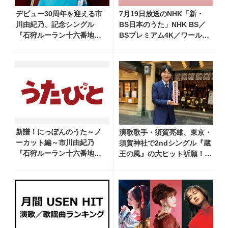
デビュー30周年を迎える市
7月19日放送のNHK「新・
川由紀乃、記念シングル
BS日本のうた」NHK BS／
『石狩ルーラン十六番地』
BSプレミアム4K／ワール
のジャケット写真を公
ド・プレミアムで再放送決
開！ 公式インスタグラム
定！ 市川由紀乃、三山ひろ
も開設
し、福田こうへい 他登場、
曲目や見どころをお届け
新譜！にっぽんのうた～ノ
演歌歌手・須賀亮雄、東京・
ーカット編～市川由紀乃
須賀神社で2ndシングル『蔵
『石狩ルーラン十六番地』
王の風』の大ヒット祈願！
※本人コメント動画
本人コメント到着