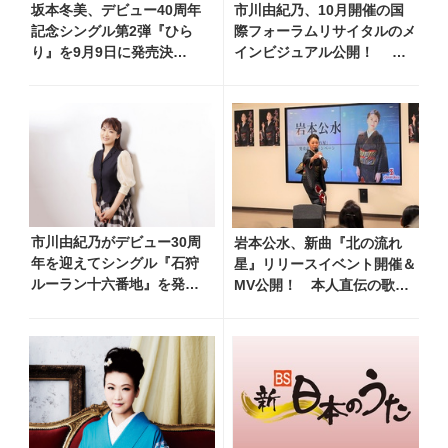
坂本冬美、デビュー40周年
市川由紀乃、10月開催の国
記念シングル第2弾『ひら
際フォーラムリサイタルのメ
り』を9月9日に発売決
インビジュアル公開！ リ
定！ 石崎ひゅーいが書き
サイタル開催を記念し、過去
下ろし
のリサイタル映像を期間限定
フルサイズ公開
市川由紀乃がデビュー30周
岩本公水、新曲『北の流れ
年を迎えてシングル『石狩
星』リリースイベント開催＆
ルーラン十六番地』を発売
MV公開！ 本人直伝の歌唱
「30周年を迎えた今も厳
レッスン動画も公開
しい特訓を受けています！
でもたまには甘いアメもほ
しいです（笑）」