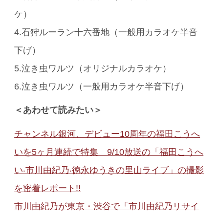
ケ）
4.石狩ルーラン十六番地（一般用カラオケ半音
下げ）
5.泣き虫ワルツ（オリジナルカラオケ）
6.泣き虫ワルツ（一般用カラオケ半音下げ）
＜あわせて読みたい＞
チャンネル銀河、デビュー10周年の福田こうへ
いを5ヶ月連続で特集 9/10放送の「福⽥こうへ
い‧市川由紀乃‧徳永ゆうきの⾥⼭ライブ」の撮影
を密着レポート!!
市川由紀乃が東京・渋谷で「市川由紀乃リサイ