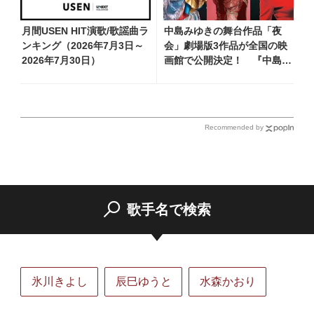
月間USEN HIT演歌/歌謡曲ラ
中島みゆきの舞台作品「夜
ンキング（2026年7月3日～
会」劇場版3作品が全国の映
2026年7月30日）
画館で公開決定！ 『中島み
ゆき 劇場版「夜会」セレク
ション』として2026年12月
より上映
Recommended by
歌手名で検索
氷川きよし
辰巳ゆうと
水森かおり