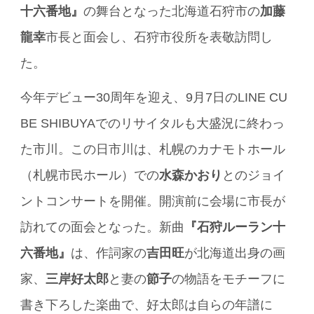
十六番地』
の舞台となった北海道石狩市の
加藤
龍幸
市長と面会し、石狩市役所を表敬訪問し
た。
今年デビュー30周年を迎え、9月7日のLINE CU
BE SHIBUYAでのリサイタルも大盛況に終わっ
た市川。この日市川は、札幌のカナモトホール
（札幌市民ホール）での
水森かおり
とのジョイ
ントコンサートを開催。開演前に会場に市長が
訪れての面会となった。新曲
『石狩ルーラン十
六番地』
は、作詞家の
吉田旺
が北海道出身の画
家、
三岸好太郎
と妻の
節子
の物語をモチーフに
書き下ろした楽曲で、好太郎は自らの年譜に