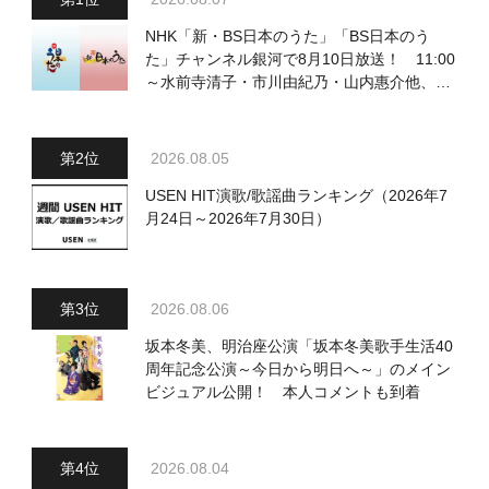
NHK「新・BS日本のうた」「BS日本のう
た」チャンネル銀河で8月10日放送！ 11:00
～水前寺清子・市川由紀乃・山内惠介他、
18:00～小椋佳・石川さゆり他登場！ 各放
送回の出演者・曲目情報
2026.08.05
USEN HIT演歌/歌謡曲ランキング（2026年7
月24日～2026年7月30日）
2026.08.06
坂本冬美、明治座公演「坂本冬美歌手生活40
周年記念公演～今日から明日へ～」のメイン
ビジュアル公開！ 本人コメントも到着
2026.08.04