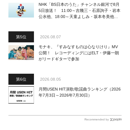
NHK「BS日本のうた」チャンネル銀河で8月
5日放送！ 11:00～吉幾三・石原詢子・岩本
公水他、18:00～天童よしみ・坂本冬美他登
場！ 各放送回の出演者・曲目情報
2026.08.07
モナキ、『すみなすものは心なりけり』MV
公開！ レコーディングにはELT・伊藤一朗
がリードギターで参加
2026.08.05
月間USEN HIT演歌/歌謡曲ランキング（2026
年7月3日～2026年7月30日）
Recommended by