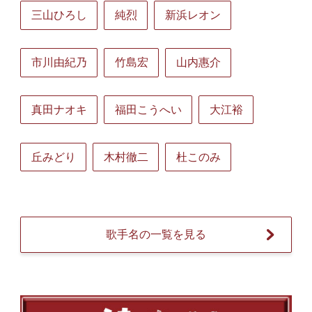
三山ひろし
純烈
新浜レオン
市川由紀乃
竹島宏
山内惠介
真田ナオキ
福田こうへい
大江裕
丘みどり
木村徹二
杜このみ
歌手名の一覧を見る