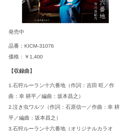
発売中
品番：KICM-31076
価格：￥1,400
【収録曲】
1.石狩ルーラン十六番地（作詞：吉田 旺／作
曲：幸 耕平／編曲：坂本昌之）
2.泣き虫ワルツ（作詞：石原信一／作曲：幸 耕
平／編曲：坂本昌之）
3.石狩ルーラン十六番地（オリジナルカラオ