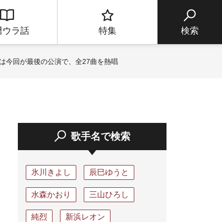
譜ウラ話
特集
検索
は今回が最後の公演で、全27曲を熱唱
歌手名で検索
氷川きよし
辰巳ゆうと
水森かおり
三山ひろし
純烈
新浜レオン