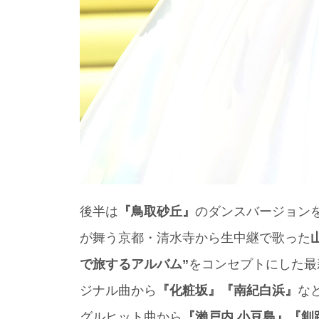
後半は
『鳥取砂丘』
のダンスバージョン
が舞う京都・清水寺から生中継で歌った
で旅するアルバム”
をコンセプトにした最
ジナル曲から
『化粧坂』『南紀白浜』
な
グルヒット曲から
『瀨戸内 小豆島』『釧