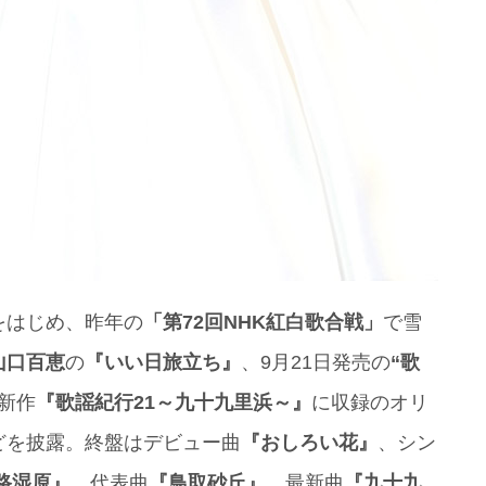
をはじめ、昨年の
「第72回NHK紅白歌合戦」
で雪
山口百恵
の
『いい日旅立ち』
、9月21日発売の
“歌
新作
『歌謡紀行21～九十九里浜～』
に収録のオリ
どを披露。終盤はデビュー曲
『おしろい花』
、シン
路湿原』
、代表曲
『鳥取砂丘』
、最新曲
『九十九