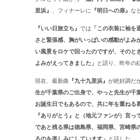
里浜』
、フィナーレに
『明日への扉』
な
『いい日旅立ち』
では
「この衣装に袖を
さと緊張感、胸がいっぱいの感動がよみ
い風景をロケで回ったのですが、そのと
よみがえってきました」
と語り、昨年の
現在、最新曲
『九十九里浜』
が絶好調だ
生が千葉県のご出身で、やっと先生が千
お誕生日でもあるので、共に年を重ねる
『ありがとう』と（地元ファンが）言っ
であと残る県は徳島県、福岡県、宮崎県
るのを楽しみにしています」
と話した。