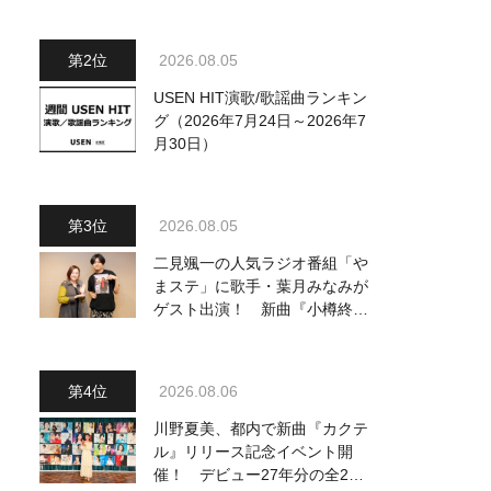
ジュアル公開！ 本人コメント
も到着
2026.08.05
USEN HIT演歌/歌謡曲ランキン
グ（2026年7月24日～2026年7
月30日）
2026.08.05
二見颯一の人気ラジオ番組「や
まステ」に歌手・葉月みなみが
ゲスト出演！ 新曲『小樽終着
駅』をPR
2026.08.06
川野夏美、都内で新曲『カクテ
ル』リリース記念イベント開
催！ デビュー27年分の全280