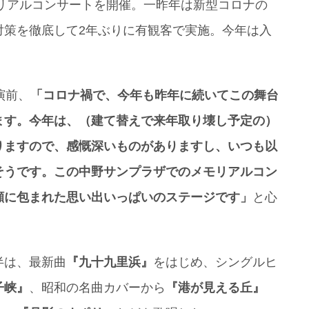
モリアルコンサートを開催。一昨年は新型コロナの
対策を徹底して2年ぶりに有観客で実施。今年は入
演前、
「コロナ禍で、今年も昨年に続いてこの舞台
ます。今年は、（建て替えで来年取り壊し予定の）
りますので、感慨深いものがありますし、いつも以
そうです。この中野サンプラザでのメモリアルコン
顔に包まれた思い出いっぱいのステージです」
と心
半は、最新曲
『九十九里浜』
をはじめ、シングルヒ
子峡』
、昭和の名曲カバーから
『港が見える丘』