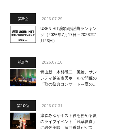
2026.07.29
USEN HIT演歌/歌謡曲ランキン
グ（2026年7月17日～2026年7
月23日）
2026.07.10
青山新・木村徹二・風輪、サン
シティ越谷市民ホールで開催の
「歌の祭典コンサート～夏の陣
～」を独自レポート！ オリジ
ナル曲から昭和・平成の名曲ま
で心躍るステージを披露
2026.07.31
津吹みゆがホスト役を務める夏
のライブイベント「浅草夏宵」
に岩佐美咲、藤井香愛がゲスト