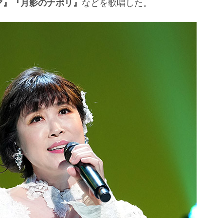
マ』『月影のナポリ』
などを歌唱した。