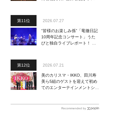
出演、浴衣姿で熱唱！ 岩佐美
咲が出演の1日目の模様をお届
け
2026.07.27
“皆様のお楽しみ係”「竜徹日記
10周年記念コンサート」うた
びと独自ライブレポート！ 即
完でごめん。来春はもっと大き
なホールであいましょう！
2026.07.21
美のカリスマ・IKKO、田川寿
美ら5組のゲストを迎えて初め
てのエンターテインメントショ
ーを開催！ 愛知、東京、大阪
のホール3カ所でも
Recommended by