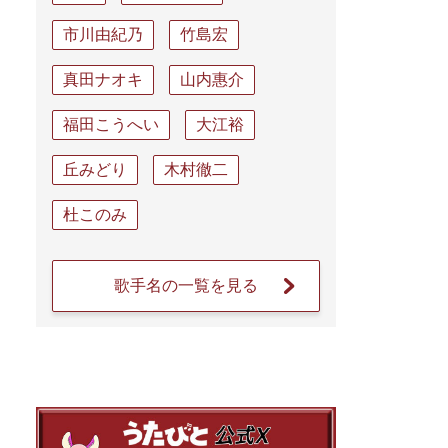
市川由紀乃
竹島宏
真田ナオキ
山内惠介
福田こうへい
大江裕
丘みどり
木村徹二
杜このみ
歌手名の一覧を見る