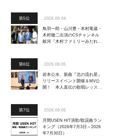
曲を一挙配信解禁
2026.08.04
鳥羽一郎・山川豊・木村竜蔵・
木村徹二出演のCSチャンネル
銀河『木村ファミリーみだれ旅
～予定調和はキライです～
2』 8月8日（土）放送回の収
録の模様を密着レポート！
2026.08.05
岩本公水、新曲『北の流れ星』
リリースイベント開催＆MV公
開！ 本人直伝の歌唱レッスン
動画も公開
2026.08.05
月間USEN HIT演歌/歌謡曲ラン
キング（2026年7月3日～2026
年7月30日）