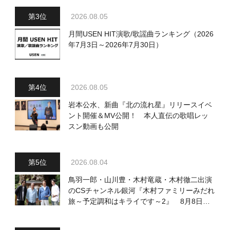
2026.08.05
月間USEN HIT演歌/歌謡曲ランキング（2026
年7月3日～2026年7月30日）
2026.08.05
岩本公水、新曲『北の流れ星』リリースイベ
ント開催＆MV公開！ 本人直伝の歌唱レッ
スン動画も公開
2026.08.04
鳥羽一郎・山川豊・木村竜蔵・木村徹二出演
のCSチャンネル銀河『木村ファミリーみだれ
旅～予定調和はキライです～2』 8月8日
（土）放送回の収録の模様を密着レポート！