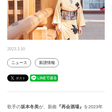
2023.3.10
ニュース
新譜情報
歌手の
坂本冬美
が、新曲
『再会酒場』
を2023年