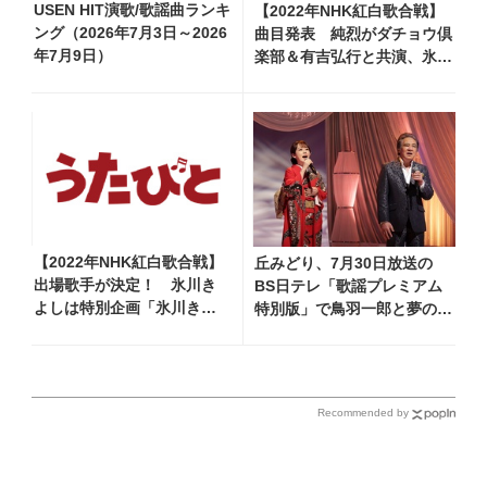
USEN HIT演歌/歌謡曲ランキ
【2022年NHK紅白歌合戦】
ング（2026年7月3日～2026
曲目発表 純烈がダチョウ倶
年7月9日）
楽部＆有吉弘行と共演、氷川
きよしは『限界突破×サバイ
バー』で出演決定！
【2022年NHK紅白歌合戦】
丘みどり、7月30日放送の
出場歌手が決定！ 氷川き
BS日テレ「歌謡プレミアム
よしは特別企画「氷川きよ
特別版」で鳥羽一郎と夢のデ
し～新たなるステージへ
ュエット！ 「生きてて良か
～」で出演！
ったなって思います」
Recommended by