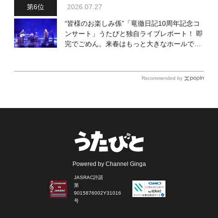
2026.07.27
“皆様のお楽しみ係”「竜徹日記10周年記念コ
ンサート」うたびと独自ライブレポート！ 即
完でごめん。来春はもっと大きなホールであ
いましょう！
Recommended by
Powered by Channel Ginga
JASRAC許諾
第
9015876002Y31016
号