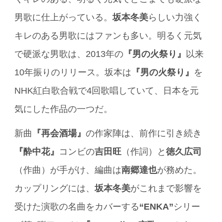
男歌に仕上がっている。
坂本冬美
らしい力強く
キレのある男歌にはファンも多い。明るく元気
で硬派な男歌は、2013年の
『男の火祭り』
以来
10年振りのリリース。坂本は
『男の火祭り』
を
NHK紅白歌合戦で4回歌唱していて、日本を元
気にした作品の一つだ。
新曲
『再会酒場』
の作家陣は、前作に引き続き
『酔中花』
コンビの
吉田旺
（作詞）と
徳久広司
（作曲）が手がけ、編曲は
南郷達也
が務めた。
カップリングには、
坂本冬美
がこれまで影響を
受けた演歌の名曲をカバーする
“ENKA”
シリー