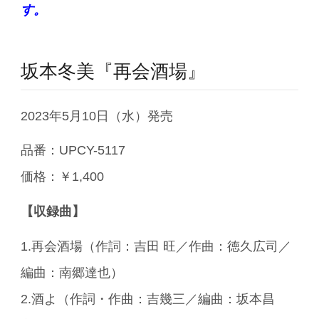
す。
坂本冬美『再会酒場』
2023年5月10日（水）発売
品番：UPCY-5117
価格：￥1,400
【収録曲】
1.再会酒場（作詞：吉田 旺／作曲：徳久広司／
編曲：南郷達也）
2.酒よ（作詞・作曲：吉幾三／編曲：坂本昌