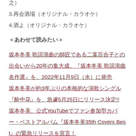
之）
3.再会酒場（オリジナル・カラオケ）
4.酒よ（オリジナル・カラオケ）
＜あわせて読みたい＞
坂本冬美 歌謡浪曲の師匠である二葉百合子との
出会いから20年の集大成、『坂本冬美 歌謡浪曲
名作選』を、2022年11月9日（水）に発売
坂本冬美が約3年ぶりの本格的な演歌シングル
『酔中花』を、急遽5月25日にリリース決定!!
坂本冬美、公式YouTubeでファン参加型カバ
ー・ベストアルバム『坂本冬美35th Covers Bes
t』の緊急リリースを宣言！