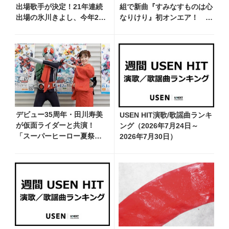
出場歌手が決定！21年連続
組で新曲『すみなすものは心
出場の氷川きよし、今年20
なりけり』初オンエア！
周年の山内惠介、３年連続
「古い言葉と新しい言葉の融
出場の純烈など
合で、今までにない面白さの
ある一曲」
デビュー35周年・田川寿美
USEN HIT演歌/歌謡曲ランキ
が仮面ライダーと共演！
ング（2026年7月24日～
「スーパーヒーロー夏祭り
2026年7月30日）
2026」で『仮面ライダー音
頭』を披露し「最高で
す！ 全国の盆踊りに呼ん
でください！」