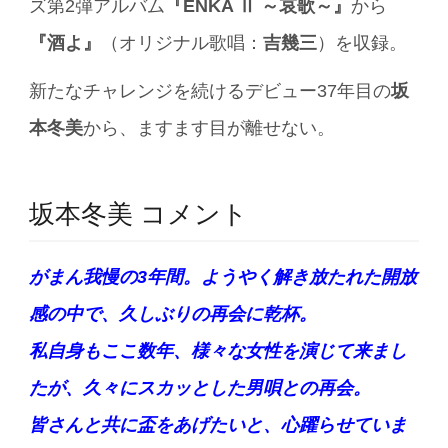
ズ第2弾アルバム
『ENKA Ⅱ ～哀歌～』
から
『酒よ』
（オリジナル歌唱：
吉幾三
）を収録。
新たなチャレンジを続けるデビュー37年目の
坂
本冬美
から、ますます目が離せない。
坂本冬美 コメント
がまん我慢の3年間。ようやく解き放たれた開放
感の中で、久しぶりの再会に乾杯。
私自身もここ数年、様々な女性を演じて来まし
たが、久々にスカッとした男唄との再会。
皆さんと共に盃をあげたいと、心躍らせていま