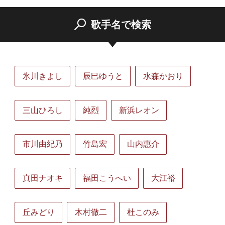
歌手名で検索
氷川きよし
辰巳ゆうと
水森かおり
三山ひろし
純烈
新浜レオン
市川由紀乃
竹島宏
山内惠介
真田ナオキ
福田こうへい
大江裕
丘みどり
木村徹二
杜このみ