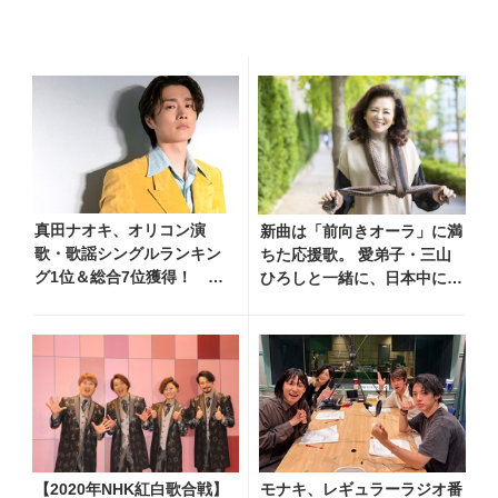
真田ナオキ、オリコン演
新曲は「前向きオーラ」に満
歌・歌謡シングルランキン
ちた応援歌。 愛弟子・三山
グ1位＆総合7位獲得！ 夏
ひろしと一緒に、日本中に元
まつり全国行脚から秋の浅
気と勇気と笑顔を届けたい
草公会堂2Daysへ勢い加速
【2020年NHK紅白歌合戦】
モナキ、レギュラーラジオ番