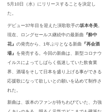
5月10日（水）にリリースすることを決定し
た。
デビュー37年目を迎えた演歌歌手の
坂本冬美
。
現在、ロングセールス継続中の最新曲
『酔中
花』
の発売から、1年ぶりとなる新曲
『再会酒
場』
を発売する。今回の新曲は、新型コロナウ
イルスによってしばらく低迷していた飲食業
界、酒場をそして日本を盛り上げる事ができる
応援歌になって欲しいとの願いを込めて制作さ
れた。
新曲は、坂本のファンが待ちわびていた、力強
くキレのある、明るく元気でどこまでも硬派な