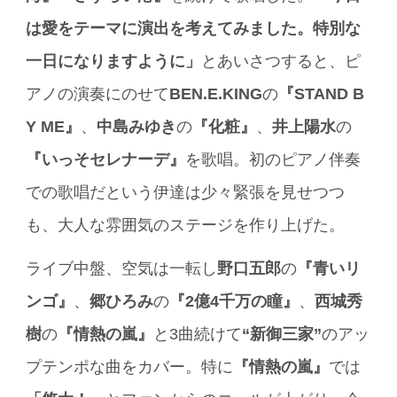
は愛をテーマに演出を考えてみました。特別な
一日になりますように」
とあいさつすると、ピ
アノの演奏にのせて
BEN.E.KING
の
『STAND B
Y ME』
、
中島みゆき
の
『化粧』
、
井上陽水
の
『いっそセレナーデ』
を歌唱。初のピアノ伴奏
での歌唱だという伊達は少々緊張を見せつつ
も、大人な雰囲気のステージを作り上げた。
ライブ中盤、空気は一転し
野口五郎
の
『青いリ
ンゴ』
、
郷ひろみ
の
『2億4千万の瞳』
、
西城秀
樹
の
『情熱の嵐』
と3曲続けて
“新御三家”
のアッ
プテンポな曲をカバー。特に
『情熱の嵐』
では