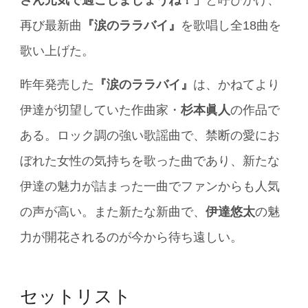
さん元気で過ごしましょうね！」
と呼びかけ、
再び最新曲
『涙のララバイ』
を歌唱し全18曲を
歌い上げた。
昨年発売した
『涙のララバイ』
は、かねてより
伊達が切望していた作曲家・
杉本眞人
の作品で
ある。ロック調の強い歌謡曲で、禁断の愛にお
ぼれた女性の気持ちを歌った曲であり、新たな
伊達の魅力が詰まった一曲でファンからも人気
の声が高い。また新たな新曲で、
伊達悠太
の魅
力が開花されるのが今から待ち遠しい。
セットリスト