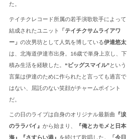
た。
テイチクレコード所属の若手演歌歌手によって
結成されたユニット
「テイチクサムライアワ
ー」
の次男坊として人気を博している
伊達悠太
は、北海道伊達市出身。16歳で単身上京し、下
積み生活を経験した。
“ビッグスマイル”
という
言葉は伊達のために作られたと言っても過言で
はない、屈託のない笑顔がチャームポイント
だ。
この日のライブは自身のオリジナル最新曲
『涙
のララバイ』
から始まり、
『俺とカモメと日本
海』『さすらい港』
を続けて歌唱した。
「今日