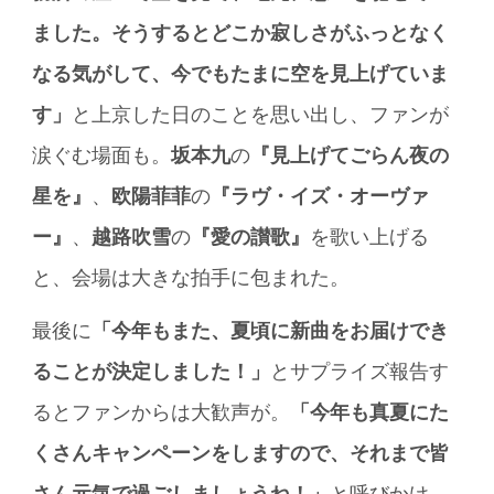
ました。そうするとどこか寂しさがふっとなく
なる気がして、今でもたまに空を見上げていま
す」
と上京した日のことを思い出し、ファンが
涙ぐむ場面も。
坂本九
の
『見上げてごらん夜の
星を』
、
欧陽菲菲
の
『ラヴ・イズ・オーヴァ
ー』
、
越路吹雪
の
『愛の讃歌』
を歌い上げる
と、会場は大きな拍手に包まれた。
最後に
「今年もまた、夏頃に新曲をお届けでき
ることが決定しました！」
とサプライズ報告す
るとファンからは大歓声が。
「今年も真夏にた
くさんキャンペーンをしますので、それまで皆