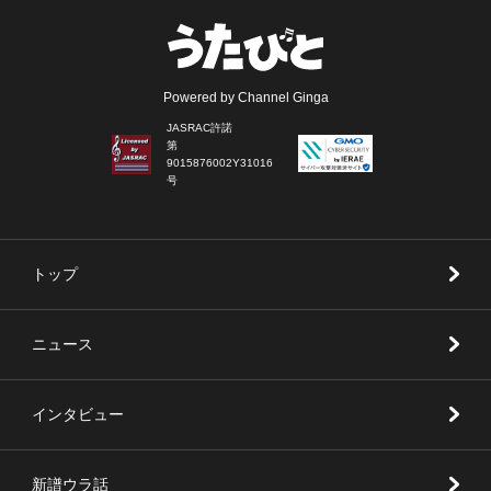
Powered by Channel Ginga
JASRAC許諾
第
9015876002Y31016
号
トップ
ニュース
インタビュー
新譜ウラ話