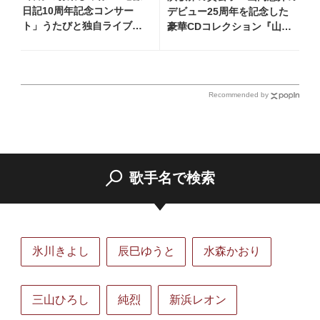
日記10周年記念コンサー
デビュー25周年を記念した
ト」うたびと独自ライブレ
豪華CDコレクション『山内
ポート！ 即完でごめん。来
惠介の世界』発売開始！ オ
春はもっと大きなホールで
リジナル曲から演歌・名曲カ
あいましょう！
バー、今作限定のコンサート
音源まで全164曲収録
Recommended by
歌手名で検索
氷川きよし
辰巳ゆうと
水森かおり
三山ひろし
純烈
新浜レオン