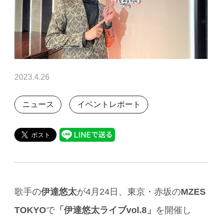
2023.4.26
ニュース
イベントレポート
歌手の
伊達悠太
が4月24日、東京・赤坂の
MZES
TOKYO
で
「伊達悠太ライブvol.8」
を開催し