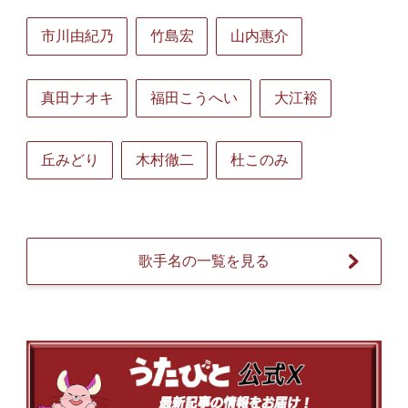
市川由紀乃
竹島宏
山内惠介
真田ナオキ
福田こうへい
大江裕
丘みどり
木村徹二
杜このみ
歌手名の一覧を見る