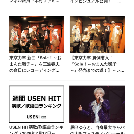
ンネル銀河『木村ファミリ
インビジュアル公開！ リ
ーみだれ旅～予定調和はキ
サイタル開催を記念し、過去
ライです～２』 7月25日
のリサイタル映像を期間限定
（土）放送回の収録の模様
フルサイズ公開
を密着レポート！
東京力車 新曲『Sole！～お
【東京力車 裏側潜入！
まんた囃子～』を三波春夫
『Sole！～おまんた囃子
の命日にレコーディング
～』発売までの道！】～レコ
うたびとでの「東京力車 裏
ーディング編～
側潜入！」の特集も決定
USEN HIT演歌/歌謡曲ランキ
辰巳ゆうと、自身最大キャパ
ング（2026年7月17日～
の大阪フェスティバルホール