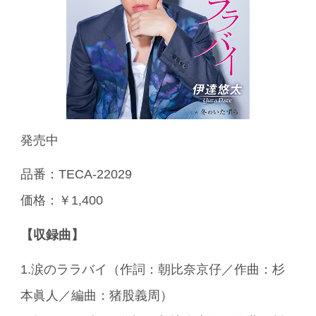
発売中
品番：TECA-22029
価格：￥1,400
【収録曲】
1.涙のララバイ（作詞：朝比奈京仔／作曲：杉
本眞人／編曲：猪股義周）