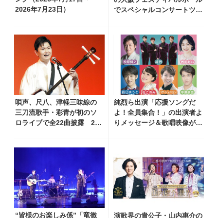
2026年7月23日）
でスペシャルコンサートツア
ー開催！ チケットは完売＆
円広志が応援に、11月17日
に同ホールで追加公演が決定
唄声、尺八、津軽三味線の
純烈ら出演「応援ソングだ
三刀流歌手・彩青が初のソ
よ！全員集合！」の出演者よ
ロライブで全22曲披露 20
りメッセージ＆歌唱映像が到
歳記念のバースデーケーキ
着！ 東京延期公演は
贈呈サプライズも！
11/15(日)に決定
“皆様のお楽しみ係”「竜徹
演歌界の貴公子・山内惠介の