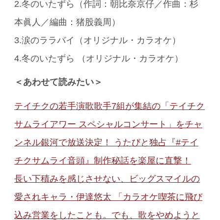
2.冬のいたずら（作詞：朝比奈京仔／作曲：杉
本眞人／編曲：猪股義周）
3.涙のララバイ（オリジナル・カラオケ）
4.冬のいたずら （オリジナル・カラオケ）
＜あわせて読みたい＞
テイチクの若手演歌歌手7組が集結の「テイチク
サムライアワー スペシャルコンサート」をチャ
ンネル銀河で放送決定！ うたびと独占『#テイ
チクサムライ音頭』制作秘話を楽屋に直撃！
長い下積みを感じさせない、ビッグスマイルの
愛されキャラ・伊達悠太 「カラオケ喫茶に飛び
込み営業をしたことも。でも、歌をやめようと