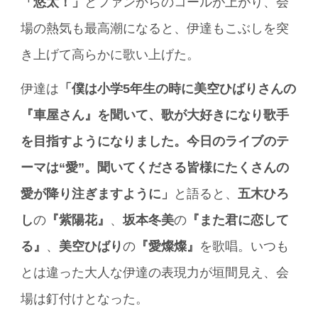
「悠太！」
とファンからのコールが上がり、会
場の熱気も最高潮になると、伊達もこぶしを突
き上げて高らかに歌い上げた。
伊達は
「僕は小学5年生の時に美空ひばりさんの
『車屋さん』を聞いて、歌が大好きになり歌手
を目指すようになりました。今日のライブのテ
ーマは“愛”。聞いてくださる皆様にたくさんの
愛が降り注ぎますように」
と語ると、
五木ひろ
し
の
『紫陽花』
、
坂本冬美
の
『また君に恋して
る』
、
美空ひばり
の
『愛燦燦』
を歌唱。いつも
とは違った大人な伊達の表現力が垣間見え、会
場は釘付けとなった。