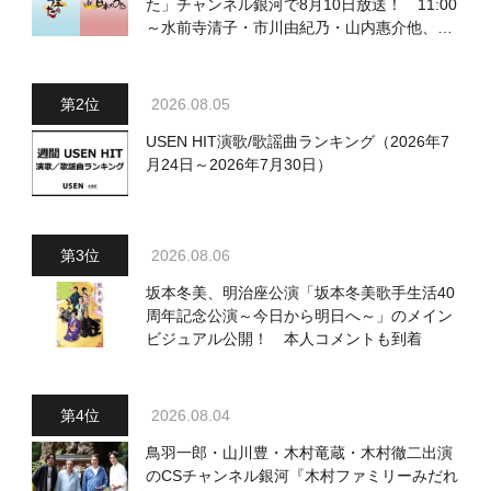
た」チャンネル銀河で8月10日放送！ 11:00
～水前寺清子・市川由紀乃・山内惠介他、
18:00～小椋佳・石川さゆり他登場！ 各放
送回の出演者・曲目情報
2026.08.05
USEN HIT演歌/歌謡曲ランキング（2026年7
月24日～2026年7月30日）
2026.08.06
坂本冬美、明治座公演「坂本冬美歌手生活40
周年記念公演～今日から明日へ～」のメイン
ビジュアル公開！ 本人コメントも到着
2026.08.04
鳥羽一郎・山川豊・木村竜蔵・木村徹二出演
のCSチャンネル銀河『木村ファミリーみだれ