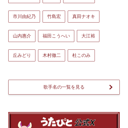
市川由紀乃
竹島宏
真田ナオキ
山内惠介
福田こうへい
大江裕
丘みどり
木村徹二
杜このみ
歌手名の一覧を見る