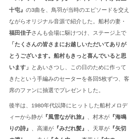
十屯』
の3曲を、鳥羽が当時のエピソードを交え
ながらオリジナル音源で紹介した。船村の妻・
福田佳子
さんも会場に駆けつけ、ステージ上で
「たくさんの皆さまにお越しいただいてありが
とうございます。船村もきっと喜んでいると思
います」
とあいさつし、この日のために作って
きたという手編みのセーターを各回5枚ずつ、客
席のファンに抽選でプレゼントした。
後半は、1980年代以降にヒットした船村メロデ
ィーから静が
『風雪ながれ旅』
、村木が
『海鳴
りの詩』
、高瀬が
『みだれ髪』
、天草が
『矢切