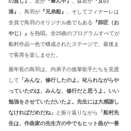
の渡し』
、走が
『傘ん中』
、森若が
『女の
港』
、鳥羽が
『兄弟船』
、そしてフィナーレは
全員で鳥羽のオリジナル曲でもある
『師匠（お
やじ）』
を熱唱。全25曲のプログラムすべてが
船村作品一色で構成されたステージで、最後ま
で客席を楽しませた。
最年長の鳥羽は、内弟子の後輩歌手たちを見渡
して
「みんな、修行したのよ。叱られながらや
っていたのは、みんな、修行だと思うよ。いい
勉強をさせていただいたよ。先生には大感謝し
なければだめだね」
と振り返りながら
「船村先
生は、作曲家の先生方の中でもヒット曲が一番