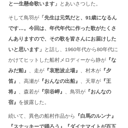
と一生懸命歌います」
とあいさつした。
そして鳥羽が
「先生は元気だと、91歳になるん
です…。今回は、年代年代に作った歌がたくさ
んありますので、その歌を皆さんにお届けした
いと思います」
と話し、1960年代から80年代に
かけてヒットした船村メロディーから静が
『な
みだ船』
、走が
『哀愁波止場』
、村木が
『夕
笛』
、高瀬が
『おんなの出船』
、天草が
『王
将』
、森若が
『宗谷岬』
、鳥羽が
『おんなの
宿』
を披露した。
続いて、異色の船村作品から
『白馬のルンナ』
『スナッキーで踊ろう』『ダイナマイトが百五