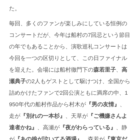
た。
毎回、多くのファンが楽しみにしている恒例の
コンサートだが、今年は船村の7回忌という節目
の年でもあることから、演歌巡礼コンサートは
今回を一つの区切りとして、この日ファイナル
を迎えた。会場には船村徹門下の
森若里子
、
高
瀬典子
の2人もゲストとして駆けつけ、全国から
詰めかけたファンで2回公演ともに満席の中、1
950年代の船村作品から村木が
『男の友情』
、
走が
『別れの一本杉』
、天草が
『ご機嫌さんよ
達者かね』
、高瀬が
『夜がわらっている』
、静
が
『あの娘が泣いてる酒場』
、森若が
『東京だ