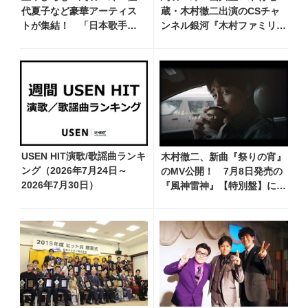
代夏子など豪華アーティス
蔵・木村徹二出演のCSチャ
トが集結！ 「日本歌手協
ンネル銀河『木村ファミリー
会 輝け！歌の祭典2023」の
みだれ旅～予定調和はキライ
開催決定
です～２』 7月25日（土）
放送回の収録の模様を密着レ
ポート！
USEN HIT演歌/歌謡曲ランキ
木村徹二、新曲『祭りの宵』
ング（2026年7月24日～
のMV公開！ 7月8日発売の
2026年7月30日）
『風神雷神』【特別盤】に収
録、デート気分を味わえる映
像で淡い恋を描く