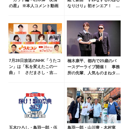
の星』 ※本人コメント動画
なりけり』初オンエア！
「古い言葉と新しい言葉の融
合で、今までにない面白さの
ある一曲」
7月28日放送のNHK「うたコ
楠木康平、都内で25歳のバ
ン」は「私を変えたこの一
ースデーライブ開催！ 事務
曲」！ さだまさし・吉幾
所の先輩、人気ものまねタレ
三・ジュディ・オングら出
ント・コージー冨田がお祝い
演
に
五木ひろし・鳥羽一郎・伍
鳥羽一郎・山川豊・木村竜