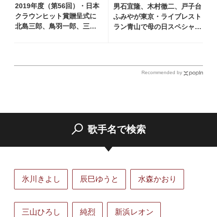
2019年度（第56回）・日本
男石宜隆、木村徹二、戸子台
クラウンヒット賞贈呈式に
ふみやが東京・ライブレスト
北島三郎、鳥羽一郎、三山
ラン青山で母の日スペシャル
ひろし、純烈、中澤卓也ら
ライブ開催！ 満員のファン
が参加
の前で全21曲披露
Recommended by
歌手名で検索
氷川きよし
辰巳ゆうと
水森かおり
三山ひろし
純烈
新浜レオン