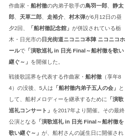
作曲家・
船村徹
の内弟子歌手の
鳥羽一郎
、
静太
郎
、
天草二郎
、
走裕介
、
村木弾
が6月12日の昼
夕2回、
「船村徹記念館」
が併設されている栃
木・日光市の
日光街道ニコニコ本陣 ニコニコホ
ール
で
「演歌巡礼 in 日光 Final～船村徹を歌い
継ぐ～」
を開催した。
戦後歌謡界を代表する作曲家・
船村徹
（享年8
4）の没後、5人は
「船村徹内弟子五人の会」
と
して、船村メロディーを継承するために
「演歌
巡礼コンサート」
を2017年より開催。その最終
公演となる
「演歌巡礼 in 日光 Final～船村徹を
歌い継ぐ～」
が、船村さんの誕生日に開催され