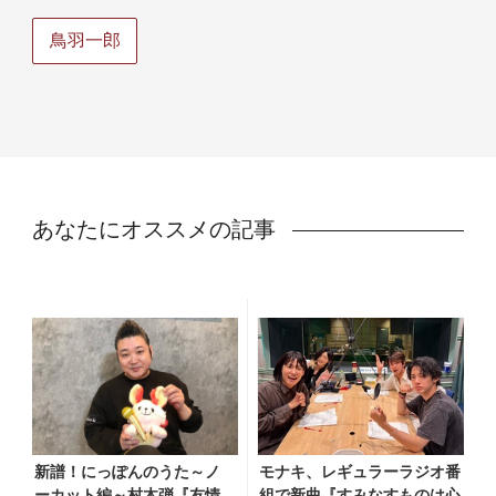
鳥羽一郎
あなたにオススメの記事
新譜！にっぽんのうた～ノ
モナキ、レギュラーラジオ番
ーカット編～村木弾『友情
組で新曲『すみなすものは心