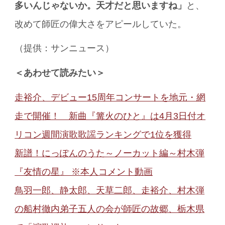
多いんじゃないか。天才だと思いますね」
と、
改めて師匠の偉大さをアピールしていた。
（提供：サンニュース）
＜あわせて読みたい＞
走裕介、デビュー15周年コンサートを地元・網
走で開催！ 新曲『篝火のひと』は4月3日付オ
リコン週間演歌歌謡ランキングで1位を獲得
新譜！にっぽんのうた～ノーカット編～村木弾
『友情の星』 ※本人コメント動画
鳥羽一郎、静太郎、天草二郎、走裕介、村木弾
の船村徹内弟子五人の会が師匠の故郷、栃木県