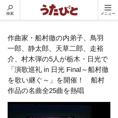
検索
メニュー
作曲家・船村徹の内弟子、鳥羽
一郎、静太郎、天草二郎、走裕
介、村木弾の5人が栃木・日光で
「演歌巡礼 in 日光 Final～船村徹
を歌い継ぐ～」を開催！ 船村
作品の名曲全25曲を熱唱