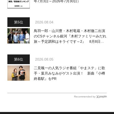
年7月3日～2026年7月30日）
2026.08.04
鳥羽一郎・山川豊・木村竜蔵・木村徹二出演
のCSチャンネル銀河『木村ファミリーみだれ
旅～予定調和はキライです～2』 8月8日
（土）放送回の収録の模様を密着レポート！
2026.08.05
二見颯一の人気ラジオ番組「やまステ」に歌
手・葉月みなみがゲスト出演！ 新曲『小樽
終着駅』をPR
Recommended by