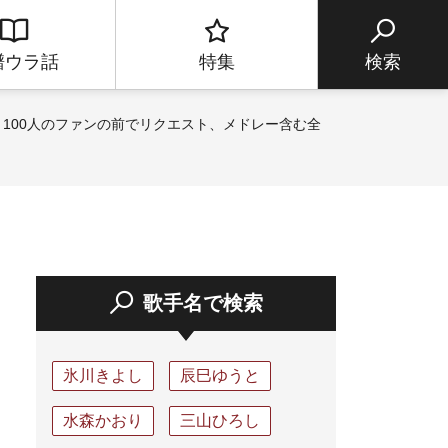
譜ウラ話
特集
検索
100人のファンの前でリクエスト、メドレー含む全
歌手名で検索
氷川きよし
辰巳ゆうと
水森かおり
三山ひろし