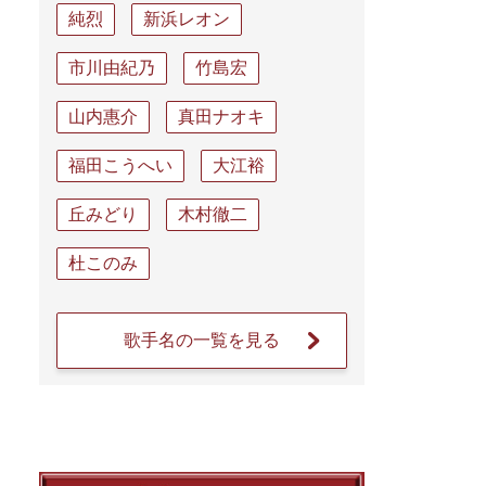
純烈
新浜レオン
市川由紀乃
竹島宏
山内惠介
真田ナオキ
福田こうへい
大江裕
丘みどり
木村徹二
杜このみ
歌手名の一覧を見る