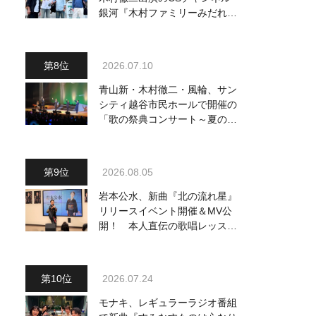
銀河『木村ファミリーみだれ旅
～予定調和はキライです～
２』 7月25日（土）放送回の
収録の模様を密着レポート！
2026.07.10
青山新・木村徹二・風輪、サン
シティ越谷市民ホールで開催の
「歌の祭典コンサート～夏の陣
～」を独自レポート！ オリジ
ナル曲から昭和・平成の名曲ま
で心躍るステージを披露
2026.08.05
岩本公水、新曲『北の流れ星』
リリースイベント開催＆MV公
開！ 本人直伝の歌唱レッスン
動画も公開
2026.07.24
モナキ、レギュラーラジオ番組