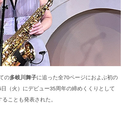
けての
多岐川舞子
に追った全70ページにおよぶ初の
26日（火）にデビュー35周年の締めくくりとして
することも発表された。