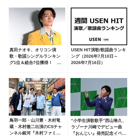
真田ナオキ、オリコン演
USEN HIT演歌/歌謡曲ランキ
歌・歌謡シングルランキン
ング（2026年7月10日～
グ1位＆総合7位獲得！ 夏
2026年7月16日）
まつり全国行脚から秋の浅
草公会堂2Daysへ勢い加速
鳥羽一郎・山川豊・木村竜
“小学生演歌歌手”西山琳久、
蔵・木村徹二出演のCSチャ
ラゾーナ川崎でデビュー曲
ンネル銀河『木村ファミリ
『おんじい』発売記念イベン