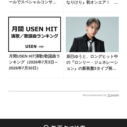
ールでスペシャルコンサー
なりけり』初オンエア！
トツアー開催！ チケット
「古い言葉と新しい言葉の融
は完売＆円広志が応援に、
合で、今までにない面白さの
11月17日に同ホールで追加
ある一曲」
公演が決定
月間USEN HIT演歌/歌謡曲ラ
辰巳ゆうと、ロングヒット中
ンキング（2026年7月3日～
の『ロンリー・ジェネレーシ
2026年7月30日）
ョン』の新装盤3タイプ発売
決定！ 新ビジュアル＆新カ
ップリング曲を発表
Recommended by