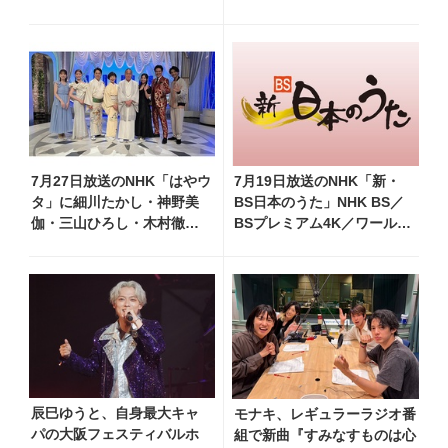
ーみだれ旅～予定調和はキ
ト開催！ 堂々の歌声で観客
ライです～２』 7月25日
魅了
（土）放送回の収録の模様
を密着レポート！
7月27日放送のNHK「はやウ
7月19日放送のNHK「新・
タ」に細川たかし・神野美
BS日本のうた」NHK BS／
伽・三山ひろし・木村徹
BSプレミアム4K／ワール
二・門松みゆきら出演決定
ド・プレミアムで再放送決
定！ 市川由紀乃、三山ひろ
し、福田こうへい 他登場、
曲目や見どころをお届け
辰巳ゆうと、自身最大キャ
モナキ、レギュラーラジオ番
パの大阪フェスティバルホ
組で新曲『すみなすものは心