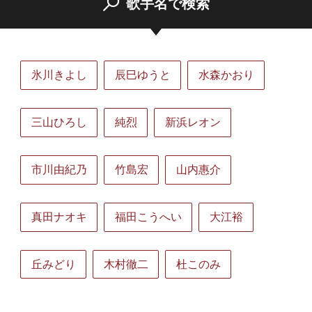
歌手名で検索
氷川きよし
辰巳ゆうと
水森かおり
三山ひろし
純烈
新浜レオン
市川由紀乃
竹島宏
山内惠介
真田ナオキ
福田こうへい
大江裕
丘みどり
木村徹二
杜このみ