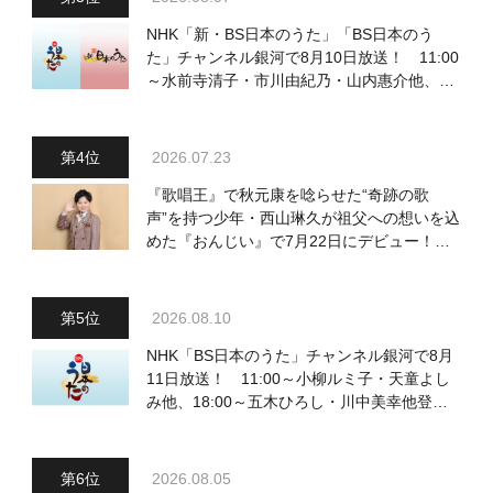
NHK「新・BS日本のうた」「BS日本のう
た」チャンネル銀河で8月10日放送！ 11:00
～水前寺清子・市川由紀乃・山内惠介他、
18:00～小椋佳・石川さゆり他登場！ 各放
送回の出演者・曲目情報
2026.07.23
『歌唱王』で秋元康を唸らせた“奇跡の歌
声”を持つ少年・西山琳久が祖父への想いを込
めた『おんじい』で7月22日にデビュー！
「秋元康さんが総合プロデュースしてくれ
た、 おじいちゃんとの絆を歌った曲を聴いて
ください！」
2026.08.10
NHK「BS日本のうた」チャンネル銀河で8月
11日放送！ 11:00～小柳ルミ子・天童よし
み他、18:00～五木ひろし・川中美幸他登
場！ 各放送回の出演者・曲目情報
2026.08.05