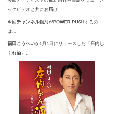
毎回アーティストの最新情報や裏話をミュージ
ックビデオと共にお届け！
今回
チャンネル銀河
が
POWER PUSH
するの
は…
福田こうへい
が1月1日にリリースした『
庄内し
ぐれ酒
』
。