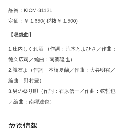
品番：KICM-31121
定価：￥ 1,650( 税抜￥ 1,500)
【収録曲】
1.庄内しぐれ酒 （作詞：荒木とよひさ／作曲：
徳久広司／編曲：南郷達也）
2.親友よ（作詞：本橋夏蘭／作曲：大谷明裕／
編曲：野村豊）
3.男の祭り唄（作詞：石原信一／作曲：弦哲也
／編曲：南郷達也）
放送情報