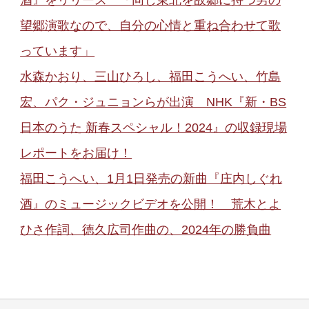
望郷演歌なので、自分の心情と重ね合わせて歌
っています」
水森かおり、三山ひろし、福田こうへい、竹島
宏、パク・ジュニョンらが出演 NHK『新・BS
日本のうた 新春スペシャル！2024』の収録現場
レポートをお届け！
福田こうへい、1月1日発売の新曲『庄内しぐれ
酒』のミュージックビデオを公開！ 荒木とよ
ひさ作詞、徳久広司作曲の、2024年の勝負曲