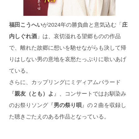
福田こうへい
が2024年の勝負曲と意気込む「
庄
内しぐれ酒
」は、哀切溢れる望郷ものの作品
で、離れた故郷に想いを馳せながらも決して帰
りはしない男の意地を哀愁たっぷりに歌いあげ
ている。
さらに、カップリングにミディアムバラード
『
親友（とも）よ
』、コンサートではお馴染み
のお祭りソング『
男の祭り唄
』の２曲を収録し
た聴きごたえのある作品となっている。