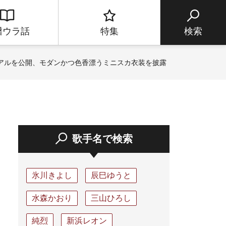
譜ウラ話
特集
検索
ュアルを公開、モダンかつ色香漂うミニスカ衣装を披露
歌手名で検索
氷川きよし
辰巳ゆうと
水森かおり
三山ひろし
純烈
新浜レオン