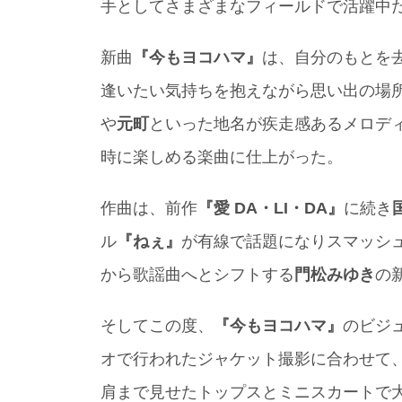
手としてさまざまなフィールドで活躍中
新曲
『今もヨコハマ』
は、自分のもとを
逢いたい気持ちを抱えながら思い出の場
や
元町
といった地名が疾走感あるメロデ
時に楽しめる楽曲に仕上がった。
作曲は、前作
『愛 DA・LI・DA』
に続き
ル
『ねぇ』
が有線で話題になりスマッシ
から歌謡曲へとシフトする
門松みゆき
の
そしてこの度、
『今もヨコハマ』
のビジ
オで行われたジャケット撮影に合わせて
肩まで見せたトップスとミニスカートで