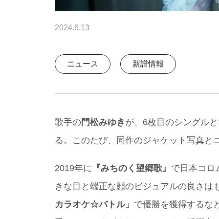
2024.6.13
ニュース
新譜情報
歌手の
門松みゆき
が、6枚目のシングルと
る。このたび、同作のジャケット写真と
2019年に
『みちのく望郷歌』
で日本コロ
きな目と端正な顔のビジュアルの良さは
カラオケ☆バトル」
で優勝を獲得するな