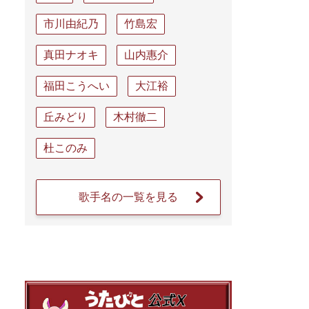
市川由紀乃
竹島宏
真田ナオキ
山内惠介
福田こうへい
大江裕
丘みどり
木村徹二
杜このみ
歌手名の一覧を見る