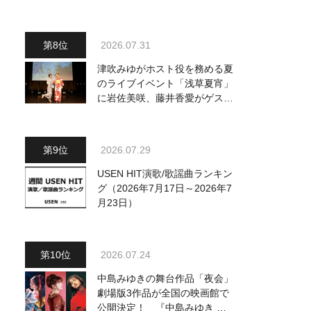
～」を独自レポート！ オリジ
ナル曲から昭和・平成の名曲ま
で心躍るステージを披露
2026.07.31
津吹みゆがホスト役を務める夏
のライブイベント「浅草夏宵」
に岩佐美咲、藤井香愛がゲスト
出演、浴衣姿で熱唱！ 岩佐美
咲が出演の1日目の模様をお届
け
2026.07.29
USEN HIT演歌/歌謡曲ランキン
グ（2026年7月17日～2026年7
月23日）
2026.07.24
中島みゆきの舞台作品「夜会」
劇場版3作品が全国の映画館で
公開決定！ 『中島みゆき 劇