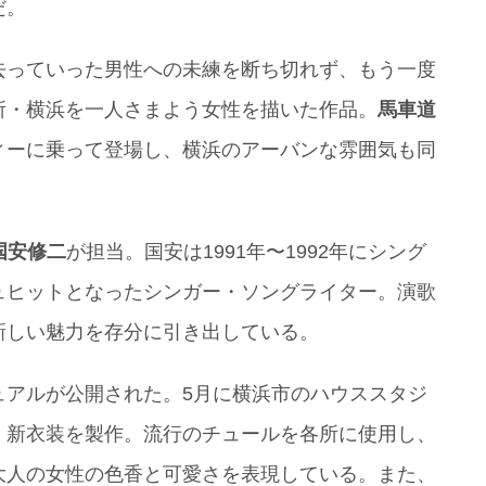
だ。
去っていった男性への未練を断ち切れず、もう一度
所・横浜を一人さまよう女性を描いた作品。
馬車道
ィーに乗って登場し、横浜のアーバンな雰囲気も同
国安修二
が担当。国安は1991年〜1992年にシング
ュヒットとなったシンガー・ソングライター。演歌
新しい魅力を存分に引き出している。
ュアルが公開された。5月に横浜市のハウススタジ
、新衣装を製作。流行のチュールを各所に使用し、
大人の女性の色香と可愛さを表現している。また、