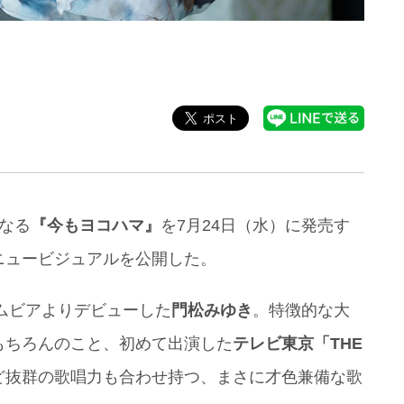
なる
『今もヨコハマ』
を7月24日（水）に発売す
ニュービジュアルを公開した。
ムビアよりデビューした
門松みゆき
。特徴的な大
もちろんのこと、初めて出演した
テレビ東京「THE
ど抜群の歌唱力も合わせ持つ、まさに才色兼備な歌