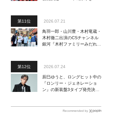
場版「夜会」セレクション』と
して2026年12月より上映
2026.07.21
鳥羽一郎・山川豊・木村竜蔵・
木村徹二出演のCSチャンネル
銀河『木村ファミリーみだれ旅
～予定調和はキライです～
２』 7月25日（土）放送回の
収録の模様を密着レポート！
2026.07.24
辰巳ゆうと、ロングヒット中の
『ロンリー・ジェネレーショ
ン』の新装盤3タイプ発売決
定！ 新ビジュアル＆新カップ
リング曲を発表
Recommended by