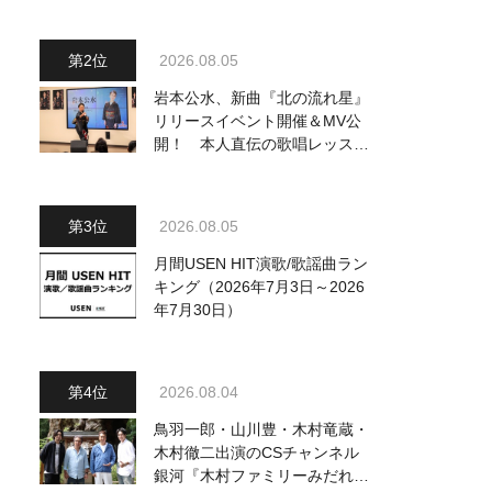
2026.08.05
岩本公水、新曲『北の流れ星』
リリースイベント開催＆MV公
開！ 本人直伝の歌唱レッスン
動画も公開
2026.08.05
月間USEN HIT演歌/歌謡曲ラン
キング（2026年7月3日～2026
年7月30日）
2026.08.04
鳥羽一郎・山川豊・木村竜蔵・
木村徹二出演のCSチャンネル
銀河『木村ファミリーみだれ旅