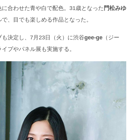
に合わせた青や白で配色。31歳となった
門松みゆ
ルで、目でも楽しめる作品となった。
も決定し、7月23日（火）に渋谷
gee-ge
（ジー
ライブやパネル展も実施する。