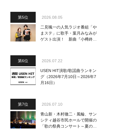
～予定調和はキライです～
2』 8月8日（土）放送回の収
録の模様を密着レポート！
2026.08.05
二見颯一の人気ラジオ番組「や
まステ」に歌手・葉月みなみが
ゲスト出演！ 新曲『小樽終着
駅』をPR
2026.07.22
USEN HIT演歌/歌謡曲ランキン
グ（2026年7月10日～2026年7
月16日）
2026.07.10
青山新・木村徹二・風輪、サン
シティ越谷市民ホールで開催の
「歌の祭典コンサート～夏の陣