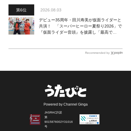
2026.08.03
デビュー35周年・田川寿美が仮面ライダーと
共演！ 「スーパーヒーロー夏祭り2026」で
『仮面ライダー音頭』を披露し「最高で
す！ 全国の盆踊りに呼んでください！」
Recommended by
Powered by Channel Ginga
JASRAC許諾
第
9015876002Y31016
号