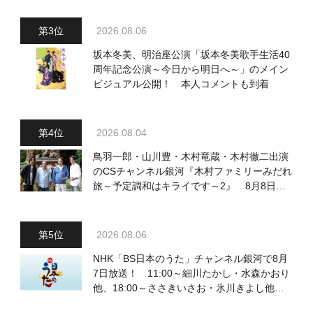
2026.08.06
坂本冬美、明治座公演「坂本冬美歌手生活40
周年記念公演～今日から明日へ～」のメイン
ビジュアル公開！ 本人コメントも到着
2026.08.04
鳥羽一郎・山川豊・木村竜蔵・木村徹二出演
のCSチャンネル銀河『木村ファミリーみだれ
旅～予定調和はキライです～2』 8月8日
（土）放送回の収録の模様を密着レポート！
2026.08.06
NHK「BS日本のうた」チャンネル銀河で8月
7日放送！ 11:00～細川たかし・水森かおり
他、18:00～ささきいさお・氷川きよし他登
場！ 各放送回の出演者・曲目情報