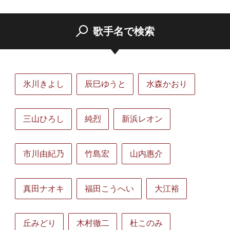
歌手名で検索
氷川きよし
辰巳ゆうと
水森かおり
三山ひろし
純烈
新浜レオン
市川由紀乃
竹島宏
山内惠介
真田ナオキ
福田こうへい
大江裕
丘みどり
木村徹二
杜このみ