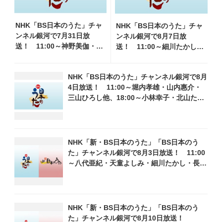
NHK「BS日本のうた」チャ
NHK「BS日本のうた」チャ
ンネル銀河で7月31日放
ンネル銀河で8月7日放
送！ 11:00～神野美伽・キ
送！ 11:00～細川たかし・
ム・ヨンジャ他、18:00～氷
水森かおり他、18:00～ささ
川きよし・平尾昌晃他登
きいさお・氷川きよし他登
NHK「BS日本のうた」チャンネル銀河で8月
場！ 各放送回の出演者・
場！ 各放送回の出演者・曲
4日放送！ 11:00～堀内孝雄・山内惠介・
曲目情報
目情報
三山ひろし他、18:00～小林幸子・北山たけ
し・松原健之他登場！ 各放送回の出演者・
曲目情報
NHK「新・BS日本のうた」「BS日本のう
た」チャンネル銀河で8月3日放送！ 11:00
～八代亜紀・天童よしみ・細川たかし・長山
洋子他、18:00～鳥羽一郎・氷川きよし他登
場！ 各放送回の出演者・曲目情報
NHK「新・BS日本のうた」「BS日本のう
た」チャンネル銀河で8月10日放送！