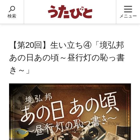
検索
メニュー
【第20回】生い立ち④「境弘邦
あの日あの頃～昼行灯の恥っ書
き～」