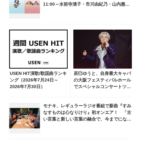
11:00～水前寺清子・市川由紀乃・山内惠介
他、18:00～小椋佳・石川さゆり他登場！
各放送回の出演者・曲目情報
USEN HIT演歌/歌謡曲ランキ
辰巳ゆうと、自身最大キャパ
ング（2026年7月24日～
の大阪フェスティバルホール
2026年7月30日）
でスペシャルコンサートツア
ー開催！ チケットは完売＆
円広志が応援に、11月17日
モナキ、レギュラーラジオ番組で新曲『すみ
に同ホールで追加公演が決定
なすものは心なりけり』初オンエア！ 「古
い言葉と新しい言葉の融合で、今までにない
面白さのある一曲」