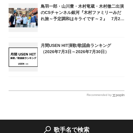
鳥羽一郎・山川豊・木村竜蔵・木村徹二出演
のCSチャンネル銀河『木村ファミリーみだ
れ旅～予定調和はキライです～２』 7月25
日（土）放送回の収録の模様を密着レポー
ト！
月間USEN HIT演歌/歌謡曲ランキング
（2026年7月3日～2026年7月30日）
Recommended by
歌手名で検索