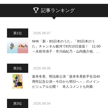
記事ランキング
2026.08.07
NHK「新・BS日本のうた」「BS日本のう
た」チャンネル銀河で8月10日放送！ 11:00
～水前寺清子・市川由紀乃・山内惠介他、
18:00～小椋佳・石川さゆり他登場！ 各放
送回の出演者・曲目情報
2026.08.06
坂本冬美、明治座公演「坂本冬美歌手生活40
周年記念公演～今日から明日へ～」のメイン
ビジュアル公開！ 本人コメントも到着
2026.08.04