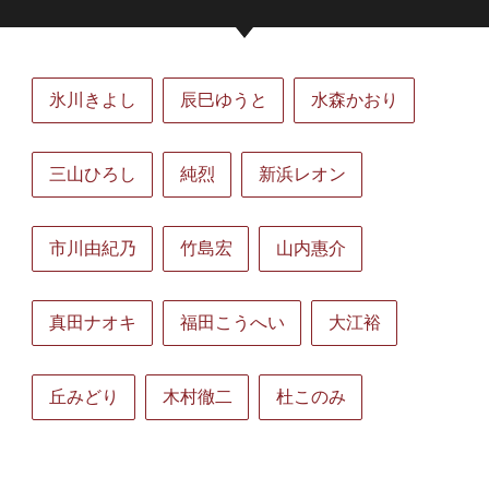
氷川きよし
辰巳ゆうと
水森かおり
三山ひろし
純烈
新浜レオン
市川由紀乃
竹島宏
山内惠介
真田ナオキ
福田こうへい
大江裕
丘みどり
木村徹二
杜このみ