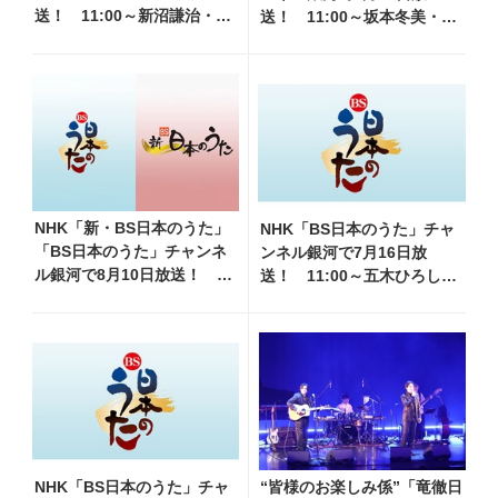
送！ 11:00～新沼謙治・水
送！ 11:00～坂本冬美・水
森かおり他、18:00～前川
森かおり他、18:00～細川た
清・氷川きよし他登場！
かし・大江裕他登場！ 各放
各放送回の出演者・曲目情
送回の出演者・曲目情報
報
NHK「新・BS日本のうた」
NHK「BS日本のうた」チャ
「BS日本のうた」チャンネ
ンネル銀河で7月16日放
ル銀河で8月10日放送！
送！ 11:00～五木ひろし・
11:00～水前寺清子・市川由
北山たけし・三山ひろし他、
紀乃・山内惠介他、18:00～
18:00～倍賞千恵子・岩崎宏
小椋佳・石川さゆり他登
美他登場！ 各放送回の出演
場！ 各放送回の出演者・
者・曲目情報
曲目情報
NHK「BS日本のうた」チャ
“皆様のお楽しみ係”「竜徹日