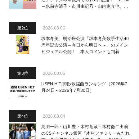
～水前寺清子・市川由紀乃・山内惠介他、
18:00～小椋佳・石川さゆり他登場！ 各放
送回の出演者・曲目情報
2026.08.06
坂本冬美、明治座公演「坂本冬美歌手生活40
周年記念公演～今日から明日へ～」のメイン
ビジュアル公開！ 本人コメントも到着
2026.08.05
USEN HIT演歌/歌謡曲ランキング（2026年7
月24日～2026年7月30日）
2026.08.04
鳥羽一郎・山川豊・木村竜蔵・木村徹二出演
のCSチャンネル銀河『木村ファミリーみだれ