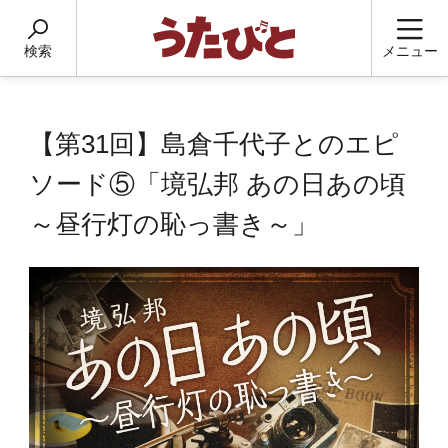
検索
メニュー
【第31回】島倉千代子とのエピ
ソード⑤「境弘邦 あの日あの頃
～昼行灯の恥っ書き～」