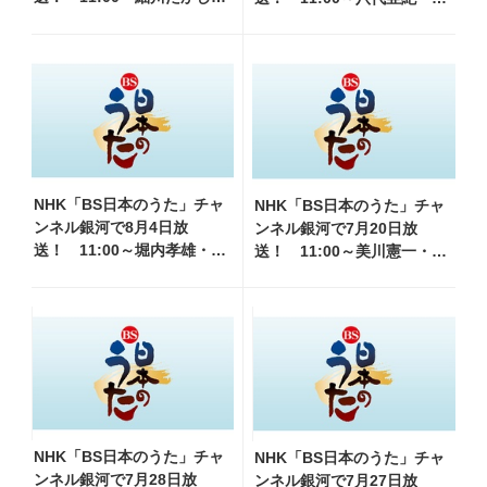
水森かおり他、18:00～ささ
本譲二他、18:00～マヒナス
きいさお・氷川きよし他登
ターズ・三沢あけみ他登
場！ 各放送回の出演者・
場！ 各放送回の出演者・曲
曲目情報
目情報
NHK「BS日本のうた」チャ
NHK「BS日本のうた」チャ
ンネル銀河で8月4日放
ンネル銀河で7月20日放
送！ 11:00～堀内孝雄・山
送！ 11:00～美川憲一・和
内惠介・三山ひろし他、
田アキ子他、18:00～橋幸
18:00～小林幸子・北山たけ
夫・八代亜紀他登場！ 各放
し・松原健之他登場！ 各
送回の出演者・曲目情報
放送回の出演者・曲目情報
NHK「BS日本のうた」チャ
NHK「BS日本のうた」チャ
ンネル銀河で7月28日放
ンネル銀河で7月27日放