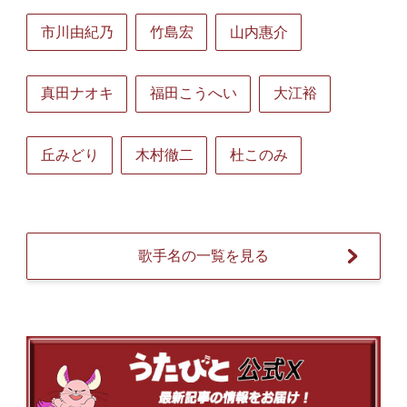
市川由紀乃
竹島宏
山内惠介
真田ナオキ
福田こうへい
大江裕
丘みどり
木村徹二
杜このみ
歌手名の一覧を見る