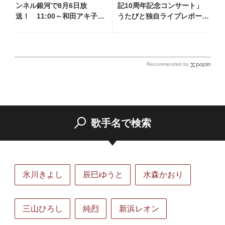
ンネル銀河で8月6日放
記10周年記念コンサート」
送！ 11:00～和田アキ子・
うたびと独自ライブレポー
前川清他、18:00～橋幸夫・
ト！ 即完でごめん。来春は
松平健他登場！ 各放送回
もっと大きなホールであいま
の出演者・曲目情報
しょう！
Recommended by
歌手名で検索
氷川きよし
辰巳ゆうと
水森かおり
三山ひろし
純烈
新浜レオン