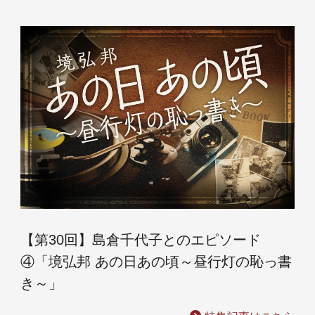
【第30回】島倉千代子とのエピソード
④「境弘邦 あの日あの頃～昼行灯の恥っ書
き～」