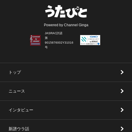
Powered by Channel Ginga
JASRAC許諾
第
9015876002Y31016
号
トップ
ニュース
インタビュー
新譜ウラ話