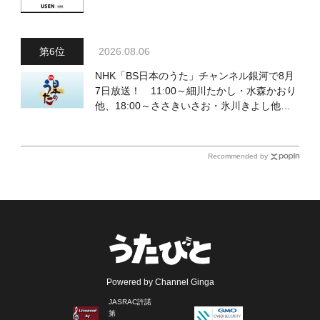
2026.08.06
NHK「BS日本のうた」チャンネル銀河で8月
7日放送！ 11:00～細川たかし・水森かおり
他、18:00～ささきいさお・氷川きよし他登
場！ 各放送回の出演者・曲目情報
Recommended by
Powered by Channel Ginga
JASRAC許諾
第