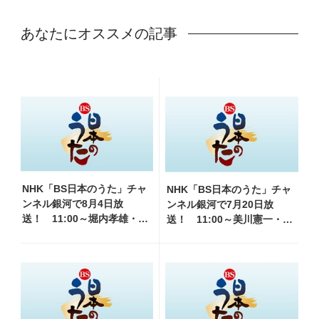
あなたにオススメの記事
NHK「BS日本のうた」チャ
NHK「BS日本のうた」チャ
ンネル銀河で8月4日放
ンネル銀河で7月20日放
送！ 11:00～堀内孝雄・山
送！ 11:00～美川憲一・和
内惠介・三山ひろし他、
田アキ子他、18:00～橋幸
18:00～小林幸子・北山たけ
夫・八代亜紀他登場！ 各放
し・松原健之他登場！ 各
送回の出演者・曲目情報
放送回の出演者・曲目情報