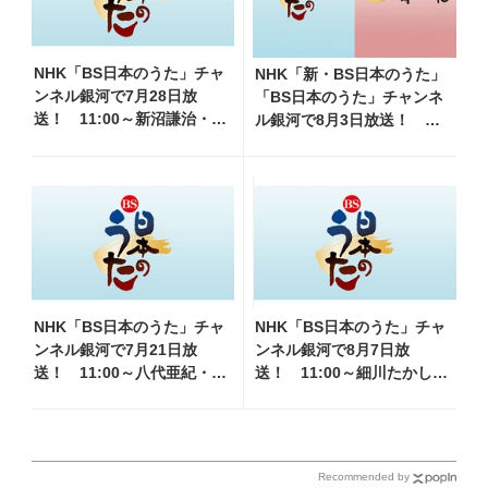
NHK「BS日本のうた」チャ
NHK「新・BS日本のうた」
ンネル銀河で7月28日放
「BS日本のうた」チャンネ
送！ 11:00～新沼謙治・水
ル銀河で8月3日放送！
森かおり他、18:00～前川
11:00～八代亜紀・天童よし
清・氷川きよし他登場！
み・細川たかし・長山洋子
各放送回の出演者・曲目情
他、18:00～鳥羽一郎・氷川
報
きよし他登場！ 各放送回の
出演者・曲目情報
NHK「BS日本のうた」チャ
NHK「BS日本のうた」チャ
ンネル銀河で7月21日放
ンネル銀河で8月7日放
送！ 11:00～八代亜紀・山
送！ 11:00～細川たかし・
本譲二他、18:00～マヒナス
水森かおり他、18:00～ささ
ターズ・三沢あけみ他登
きいさお・氷川きよし他登
場！ 各放送回の出演者・
場！ 各放送回の出演者・曲
曲目情報
目情報
Recommended by