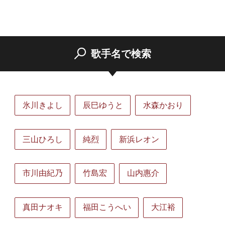
歌手名で検索
氷川きよし
辰巳ゆうと
水森かおり
三山ひろし
純烈
新浜レオン
市川由紀乃
竹島宏
山内惠介
真田ナオキ
福田こうへい
大江裕