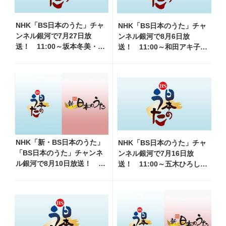
NHK「BS日本のうた」チャ
NHK「BS日本のうた」チャ
ンネル銀河で7月27日放
ンネル銀河で8月6日放
送！ 11:00～坂本冬美・水
送！ 11:00～和田アキ子・
森かおり他、18:00～細川た
前川清他、18:00～橋幸夫・
かし・大江裕他登場！ 各
松平健他登場！ 各放送回の
放送回の出演者・曲目情報
出演者・曲目情報
NHK「新・BS日本のうた」
NHK「BS日本のうた」チャ
「BS日本のうた」チャンネ
ンネル銀河で7月16日放
ル銀河で8月10日放送！
送！ 11:00～五木ひろし・
11:00～水前寺清子・市川由
北山たけし・三山ひろし他、
紀乃・山内惠介他、18:00～
18:00～倍賞千恵子・岩崎宏
小椋佳・石川さゆり他登
美他登場！ 各放送回の出演
場！ 各放送回の出演者・
者・曲目情報
曲目情報