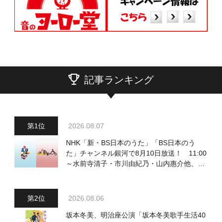
記事ランキング
2026.08.07
NHK「新・BS日本のうた」「BS日本のう
た」チャンネル銀河で8月10日放送！ 11:00
～水前寺清子・市川由紀乃・山内惠介他、
18:00～小椋佳・石川さゆり他登場！ 各放
送回の出演者・曲目情報
2026.08.06
坂本冬美、明治座公演「坂本冬美歌手生活40