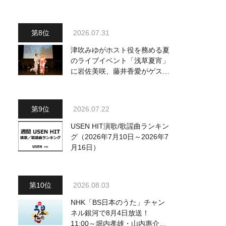
2026.07.31
津吹みゆがホスト役を務める夏
のライブイベント「浅草夏宵」
に岩佐美咲、藤井香愛がゲスト
出演、浴衣姿で熱唱！ 岩佐美
咲が出演の1日目の模様をお届
け
2026.07.22
USEN HIT演歌/歌謡曲ランキン
グ（2026年7月10日～2026年7
月16日）
2026.08.03
NHK「BS日本のうた」チャン
ネル銀河で8月4日放送！
11:00～堀内孝雄・山内惠介・