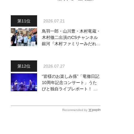
三山ひろし他、18:00～小林幸
子・北山たけし・松原健之他登
場！ 各放送回の出演者・曲目
2026.07.21
情報
鳥羽一郎・山川豊・木村竜蔵・
木村徹二出演のCSチャンネル
銀河『木村ファミリーみだれ旅
～予定調和はキライです～
２』 7月25日（土）放送回の
収録の模様を密着レポート！
2026.07.27
“皆様のお楽しみ係”「竜徹日記
10周年記念コンサート」うた
びと独自ライブレポート！ 即
完でごめん。来春はもっと大き
なホールであいましょう！
Recommended by