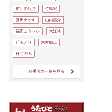
市川由紀乃
竹島宏
真田ナオキ
山内惠介
福田こうへい
大江裕
丘みどり
木村徹二
杜このみ
歌手名の一覧を見る