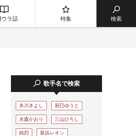
譜ウラ話
特集
検索
歌手名で検索
氷川きよし
辰巳ゆうと
水森かおり
三山ひろし
純烈
新浜レオン