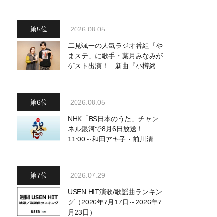
2026.08.05
二見颯一の人気ラジオ番組「や
まステ」に歌手・葉月みなみが
ゲスト出演！ 新曲『小樽終着
駅』をPR
2026.08.05
NHK「BS日本のうた」チャン
ネル銀河で8月6日放送！
11:00～和田アキ子・前川清
他、18:00～橋幸夫・松平健他
登場！ 各放送回の出演者・曲
目情報
2026.07.29
USEN HIT演歌/歌謡曲ランキン
グ（2026年7月17日～2026年7
月23日）