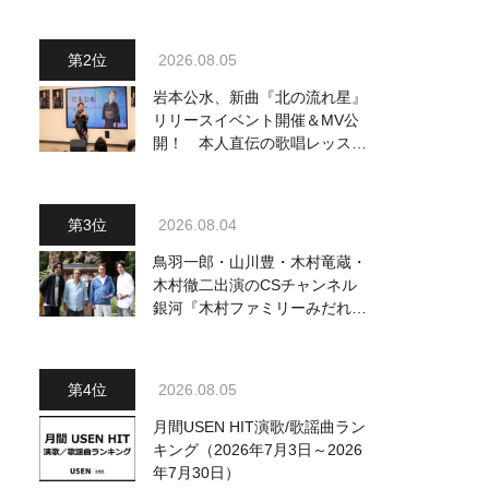
2026.08.05
岩本公水、新曲『北の流れ星』
リリースイベント開催＆MV公
開！ 本人直伝の歌唱レッスン
動画も公開
2026.08.04
鳥羽一郎・山川豊・木村竜蔵・
木村徹二出演のCSチャンネル
銀河『木村ファミリーみだれ旅
～予定調和はキライです～
2』 8月8日（土）放送回の収
録の模様を密着レポート！
2026.08.05
月間USEN HIT演歌/歌謡曲ラン
キング（2026年7月3日～2026
年7月30日）